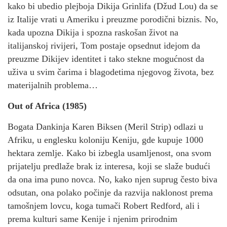
kako bi ubedio plejboja Dikija Grinlifa (Džud Lou) da se
iz Italije vrati u Ameriku i preuzme porodični biznis. No,
kada upozna Dikija i spozna raskošan život na
italijanskoj rivijeri, Tom postaje opsednut idejom da
preuzme Dikijev identitet i tako stekne mogućnost da
uživa u svim čarima i blagodetima njegovog života, bez
materijalnih problema…
Out of Africa (1985)
Bogata Dankinja Karen Biksen (Meril Strip) odlazi u
Afriku, u englesku koloniju Keniju, gde kupuje 1000
hektara zemlje. Kako bi izbegla usamljenost, ona svom
prijatelju predlaže brak iz interesa, koji se slaže budući
da ona ima puno novca. No, kako njen suprug često biva
odsutan, ona polako počinje da razvija naklonost prema
tamošnjem lovcu, koga tumači Robert Redford, ali i
prema kulturi same Kenije i njenim prirodnim