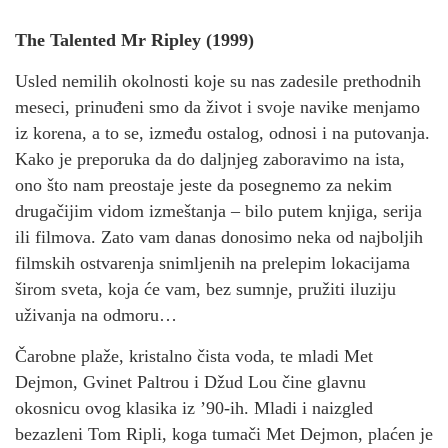
The Talented Mr Ripley (1999)
Usled nemilih okolnosti koje su nas zadesile prethodnih
meseci, prinuđeni smo da život i svoje navike menjamo
iz korena, a to se, između ostalog, odnosi i na putovanja.
Kako je preporuka da do daljnjeg zaboravimo na ista,
ono što nam preostaje jeste da posegnemo za nekim
drugačijim vidom izmeštanja – bilo putem knjiga, serija
ili filmova. Zato vam danas donosimo neka od najboljih
filmskih ostvarenja snimljenih na prelepim lokacijama
širom sveta, koja će vam, bez sumnje, pružiti iluziju
uživanja na odmoru…
Čarobne plaže, kristalno čista voda, te mladi Met
Dejmon, Gvinet Paltrou i Džud Lou čine glavnu
okosnicu ovog klasika iz ’90-ih. Mladi i naizgled
bezazleni Tom Ripli, koga tumači Met Dejmon, plaćen je