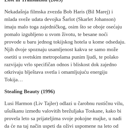
Nekadašnja filmska zvezda Bob Haris (Bil Marej) i
mlada sveže udata devojka Šarlot (Skarlet Johanson)
imaju malo toga zajedničkog, osim što se oboje osećaju
pomalo izgubljeno u svom životu, te besane noći
provode u baru jednog tokijskog hotela u kome odsedaju.
Njih dvoje spoznaju usamljenost kakva se samo može
osetiti u svetskim metropolama punim ljudi, te polako
razvijaju vrlo specifičan odnos i bliskost dok zajedno
otkrivaju blještava svetla i omamljujuću energiju
Tokija…
Stealing Beauty (1996)
Lusi Harmon (Liv Tajler) odlazi u čarobnu rustičnu vilu,
ušuškanu između valovitih brežuljaka Toskane, kako bi
provela leto sa prijateljima svoje pokojne majke, u nadi
da će na taj način uspeti da oživi uspomene na leto od