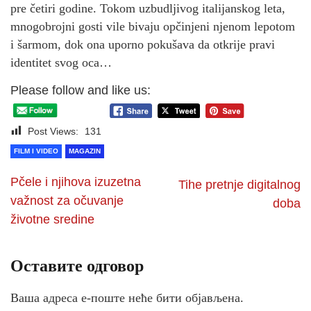
pre četiri godine. Tokom uzbudljivog italijanskog leta,
mnogobrojni gosti vile bivaju opčinjeni njenom lepotom
i šarmom, dok ona uporno pokušava da otkrije pravi
identitet svog oca…
Please follow and like us:
Post Views:
131
FILM I VIDEO
MAGAZIN
Pčele i njihova izuzetna
Tihe pretnje digitalnog
važnost za očuvanje
doba
životne sredine
Оставите одговор
Ваша адреса е-поште неће бити објављена.