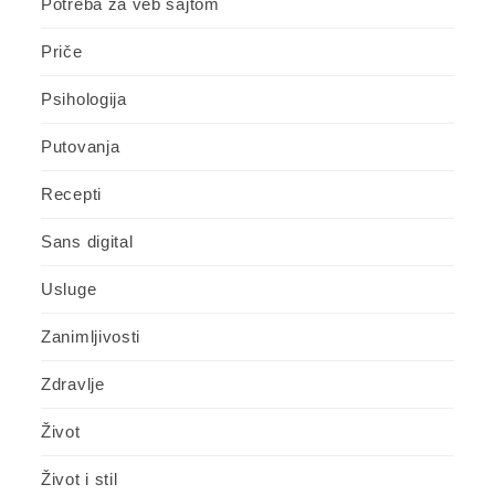
Potreba za veb sajtom
Priče
Psihologija
Putovanja
Recepti
Sans digital
Usluge
Zanimljivosti
Zdravlje
Život
Život i stil