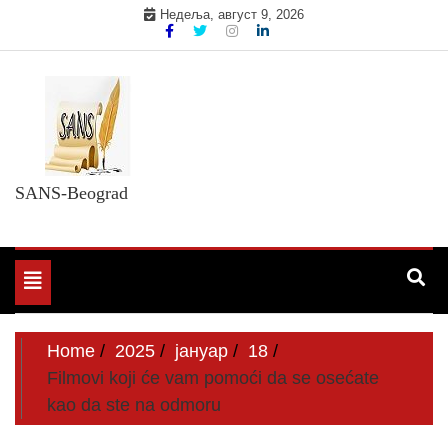
Skip
Недеља, август 9, 2026
to
content
SANS-Beograd
Toggle
navigation
Home
2025
јануар
18
Filmovi koji će vam pomoći da se osećate
kao da ste na odmoru