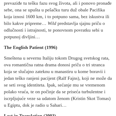
prevaziđe tu tešku fazu svog života, ali i ponovo pronađe
sebe, ona se upušta u pešačku turu duž obale Pacifika
koja iznosi 1600 km, i to potpuno sama, bez iskustva ili
bilo kakve pripreme…
Wild
predstavlja sjajnu priču o
odlučnosti i istrajnosti, te ponovnom povratku sebi u
potpunoj divljini…
The English Patient (1996)
Smeštena u severnu Italiju tokom Drugog svetskog rata,
ova romantična ratna drama donosi priču o tri stranca
koja se slučajno zateknu u manastiru u kome boravii i
jedan teško ranjeni pacijent (Ralf Fajns), koji ne može da
se seti svog identiteta. Ipak, sećanje mu se vremenom
polako vraća, te on počinje da se priseća turbulentne i
iscrpljujuće veze sa udatom ženom (Kristin Skot Tomas)
u Egiptu, dok je radio u Sahari…
Lost in Translation (2003)