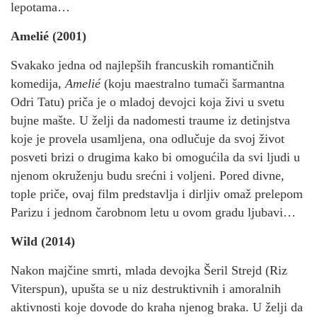
lepotama…
Amelié (2001)
Svakako jedna od najlepših francuskih romantičnih
komedija,
Amelié
(koju maestralno tumači šarmantna
Odri Tatu) priča je o mladoj devojci koja živi u svetu
bujne mašte. U želji da nadomesti traume iz detinjstva
koje je provela usamljena, ona odlučuje da svoj život
posveti brizi o drugima kako bi omogućila da svi ljudi u
njenom okruženju budu srećni i voljeni. Pored divne,
tople priče, ovaj film predstavlja i dirljiv omaž prelepom
Parizu i jednom čarobnom letu u ovom gradu ljubavi…
Wild (2014)
Nakon majčine smrti, mlada devojka Šeril Strejd (Riz
Viterspun), upušta se u niz destruktivnih i amoralnih
aktivnosti koje dovode do kraha njenog braka. U želji da