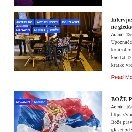
Intervju
AKTUELNO
AKTUELNOSTI
BG IZLASCI
ne gleda
MAGAZIN
MUZIKA
PRIČE
Admin
13/
Upoznaćem
kontroler
kao DJ Ta
kratko vr
Read Mo
BOŽE P
MAGAZIN
MUZIKA
Admin
18/
https://y
Bože pravd
glasei od