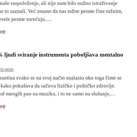
 naše raspoloženje, ali nije nam bilo nužno istraživanje
o to saznali. Već znamo da nas tužne pesme čine tužnim,
esele pesme usrećuju.…
re
ljudi sviranje instrumenta poboljšava mentalno
01/2025
antina svako se na svoj način snalazio oko toga čime se
i kako pokušava da sačuva fizičko i psihičko zdravlje.
kod mnogih pao na muziku, i to ne samo na slušanje,…
re