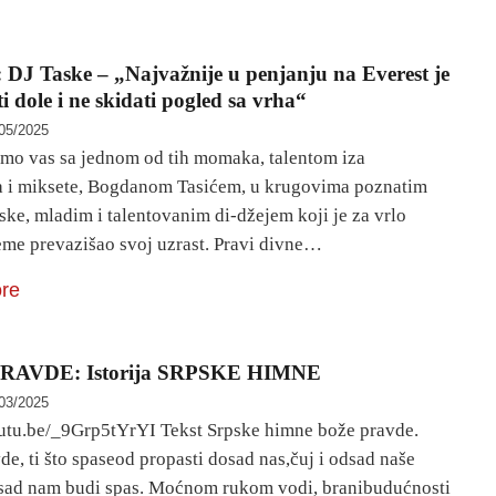
: DJ Taske – „Najvažnije u penjanju na Everest je
ti dole i ne skidati pogled sa vrha“
05/2025
o vas sa jednom od tih momaka, talentom iza
a i miksete, Bogdanom Tasićem, u krugovima poznatim
ske, mladim i talentovanim di-džejem koji je za vrlo
eme prevazišao svoj uzrast. Pravi divne…
re
RAVDE: Istorija SRPSKE HIMNE
03/2025
outu.be/_9Grp5tYrYI Tekst Srpske himne bože pravde.
e, ti što spaseod propasti dosad nas,čuj i odsad naše
 sad nam budi spas. Moćnom rukom vodi, branibudućnosti