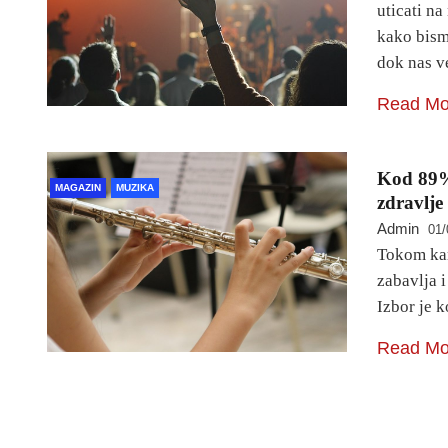
uticati na
kako bism
dok nas v
Read Mo
Kod 89% 
MAGAZIN
MUZIKA
zdravlje
Admin
01/
Tokom kar
zabavlja 
Izbor je 
Read Mo