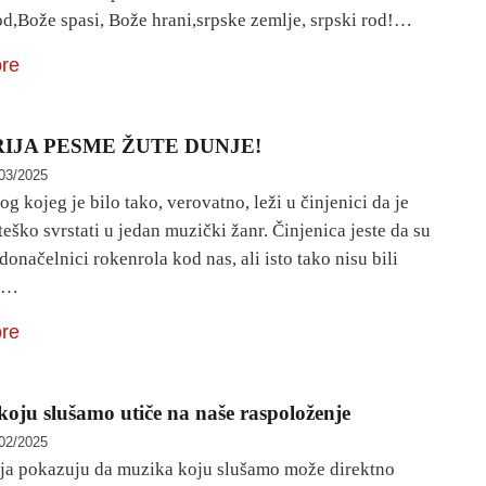
od,Bože spasi, Bože hrani,srpske zemlje, srpski rod!…
re
IJA PESME ŽUTE DUNJE!
03/2025
g kojeg je bilo tako, verovatno, leži u činjenici da je
eško svrstati u jedan muzički žanr. Činjenica jeste da su
odonačelnici rokenrola kod nas, ali isto tako nisu bili
vo…
re
oju slušamo utiče na naše raspoloženje
02/2025
nja pokazuju da muzika koju slušamo može direktno