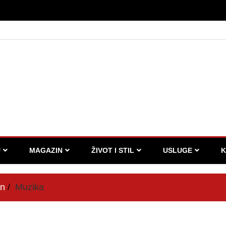
U
MAGAZIN
ŽIVOT I STIL
USLUGE
K
in
Muzika