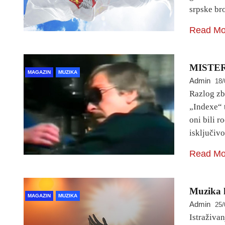
srpske br
Read Mo
MISTER
MAGAZIN
MUZIKA
Admin
18/
Razlog zbo
„Indexe“ t
oni bili r
isključi
Read Mo
Muzika k
MAGAZIN
MUZIKA
Admin
25/
Istraživa