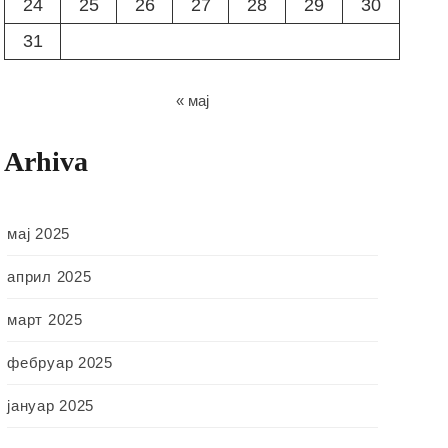
24
25
26
27
28
29
30
31
« мај
Arhiva
мај 2025
април 2025
март 2025
фебруар 2025
јануар 2025