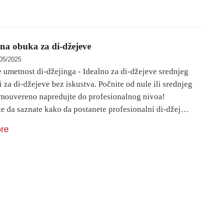
na obuka za di-džejeve
05/2025
e umetnost di-džejinga - Idealno za di-džejeve srednjeg
 i za di-džejeve bez iskustva. Počnite od nule ili srednjeg
amouvereno napredujte do profesionalnog nivoa!
e da saznate kako da postanete profesionalni di-džej…
re