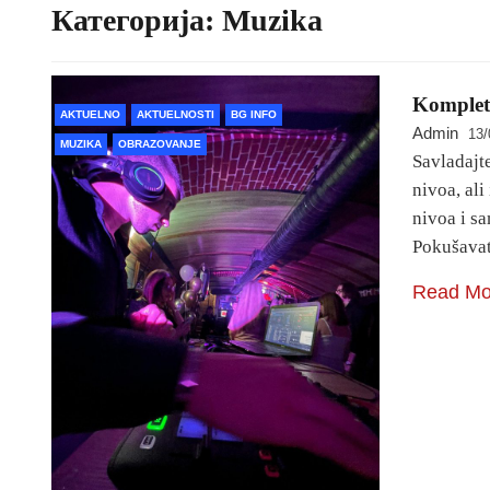
Категорија:
Muzika
Komplet
AKTUELNO
AKTUELNOSTI
BG INFO
Admin
13/
MUZIKA
OBRAZOVANJE
Savladajt
nivoa, ali
nivoa i s
Pokušavat
Read Mo