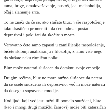
tama, brige, omalovažavanje, pustoš, jad, melanholija,
očaj i slamanje srca.
To ne znači da će se, ako slušate bluz, vaše raspoloženje
tako drastično promeniti i da ćete odmah postati
depresivni i pokušati da skočite s mosta.
Verovatno ćete samo zapasti u zamišljenije raspoloženje,
bićete skloniji analiziranju i filozofiji, znatno više nego
da slušate neku ritmičnu polku.
Bluz može naterati slušaoce da dotaknu svoje emocije
Drugim rečima, bluz ne mora nužno slušaoce da natera
da se osete snuždeno ili depresivno, već ih može naterati
da dosegnu sopstvene emocije.
Kod ljudi koji već jesu tužni ili pomalo snuždeni, bluz
(kao i mnogi drugi muzički žanrovi) može biti katarzičan