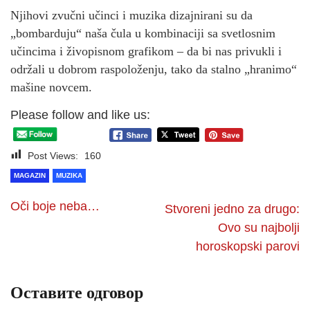
Njihovi zvučni učinci i muzika dizajnirani su da
„bombarduju“ naša čula u kombinaciji sa svetlosnim
učincima i živopisnom grafikom – da bi nas privukli i
održali u dobrom raspoloženju, tako da stalno „hranimo“
mašine novcem.
Please follow and like us:
Post Views:
160
MAGAZIN
MUZIKA
Oči boje neba…
Stvoreni jedno za drugo:
Ovo su najbolji
horoskopski parovi
Оставите одговор