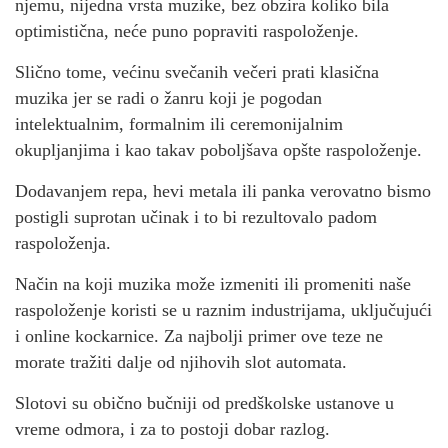
njemu, nijedna vrsta muzike, bez obzira koliko bila
optimistična, neće puno popraviti raspoloženje.
Slično tome, većinu svečanih večeri prati klasična
muzika jer se radi o žanru koji je pogodan
intelektualnim, formalnim ili ceremonijalnim
okupljanjima i kao takav poboljšava opšte raspoloženje.
Dodavanjem repa, hevi metala ili panka verovatno bismo
postigli suprotan učinak i to bi rezultovalo padom
raspoloženja.
Način na koji muzika može izmeniti ili promeniti naše
raspoloženje koristi se u raznim industrijama, uključujući
i online kockarnice. Za najbolji primer ove teze ne
morate tražiti dalje od njihovih slot automata.
Slotovi su obično bučniji od predškolske ustanove u
vreme odmora, i za to postoji dobar razlog.