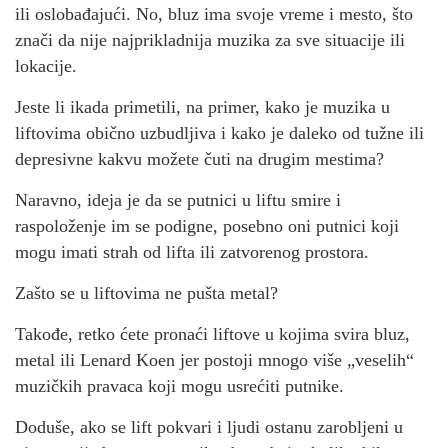
ili oslobađajući. No, bluz ima svoje vreme i mesto, što
znači da nije najprikladnija muzika za sve situacije ili
lokacije.
Jeste li ikada primetili, na primer, kako je muzika u
liftovima obično uzbudljiva i kako je daleko od tužne ili
depresivne kakvu možete čuti na drugim mestima?
Naravno, ideja je da se putnici u liftu smire i
raspoloženje im se podigne, posebno oni putnici koji
mogu imati strah od lifta ili zatvorenog prostora.
Zašto se u liftovima ne pušta metal?
Takođe, retko ćete pronaći liftove u kojima svira bluz,
metal ili Lenard Koen jer postoji mnogo više „veselih“
muzičkih pravaca koji mogu usrećiti putnike.
Doduše, ako se lift pokvari i ljudi ostanu zarobljeni u