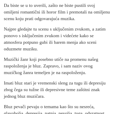
Da biste se u to uverili, zašto ne biste pustili svoj
omiljeni romantični ili horor film i premotali na omiljenu
scenu koju prati odgovarajuća muzika.
Najpre gledajte tu scenu s uključenim zvukom, a zatim
ponovo s isključenim zvukom i videćete kako se
atmosfera potpuno gubi ili barem menja ako sceni
oduzmete muziku.
Muzički žanr koji posebno utiče na promenu našeg
raspoloženja je bluz. Zapravo, i sam naziv ovog
muzičkog žanra temeljen je na raspoloženju.
Imati bluz stari je vremenski sleng za tugu ili depresiju
zbog čega su tužne ili depresivne teme zaštitni znak
jednog bluz muzičara.
Bluz pevači pevaju o temama kao što su nesreća,
glavobolja, depresija, patnja, nevolja, tuga, odvratnost,