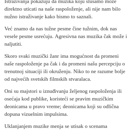
Istraživanja pokazuju da muzika koju slušamo može
direktno uticati na naše raspoloženje, ali nije nam bilo
nužno istraživanje kako bismo to saznali.
Već znamo da nas tužne pesme čine tužnim, dok nas
vesele pesme usrećuju. Agresivna nas muzika čak može i
naljutiti.
Skoro svaki muzički žanr ima mogućnost da promeni
naše raspoloženje pa čak i da promeni našu percepciju o
trenutnoj situaciji ili okruženju. Niko to ne razume bolje
od najvećih svetskih filmskih stvaralaca.
Oni su majstori u iznuđivanju željenog raspoloženja ili
osećaja kod publike, koristeći se pravim muzičkim
deonicama u pravo vreme; deonicama koji su odlična
dopuna vizuelnim impulsima.
Uklanjanjem muzike menja se utisak o scenama