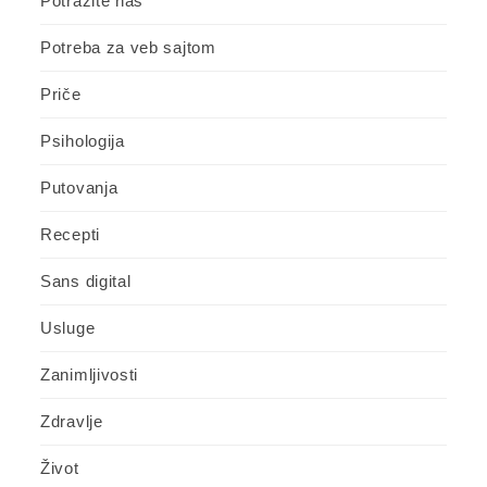
Potražite nas
Potreba za veb sajtom
Priče
Psihologija
Putovanja
Recepti
Sans digital
Usluge
Zanimljivosti
Zdravlje
Život