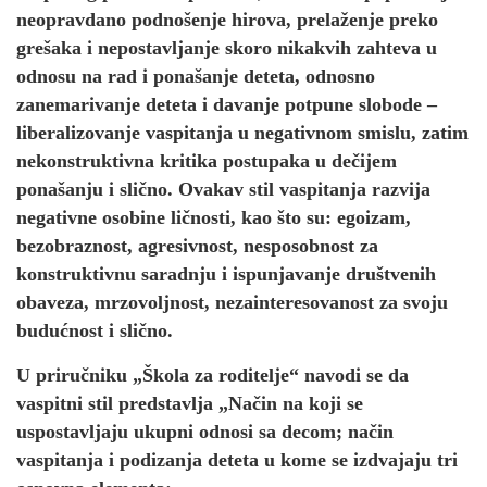
neopravdano podnošenje hirova, prelaženje preko
grešaka i nepostavljanje skoro nikakvih zahteva u
odnosu na rad i ponašanje deteta, odnosno
zanemarivanje deteta i davanje potpune slobode –
liberalizovanje vaspitanja u negativnom smislu, zatim
nekonstruktivna kritika postupaka u dečijem
ponašanju i slično. Ovakav stil vaspitanja razvija
negativne osobine ličnosti, kao što su: egoizam,
bezobraznost, agresivnost, nesposobnost za
konstruktivnu saradnju i ispunjavanje društvenih
obaveza, mrzovoljnost, nezainteresovanost za svoju
budućnost i slično.
U priručniku „Škola za roditelje“ navodi se da
vaspitni stil predstavlja „Način na koji se
uspostavljaju ukupni odnosi sa decom; način
vaspitanja i podizanja deteta u kome se izdvajaju tri