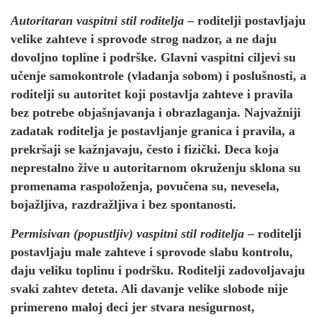
Autoritaran vaspitni stil roditelja
– roditelji postavljaju
velike zahteve i sprovode strog nadzor, a ne daju
dovoljno topline i podrške. Glavni vaspitni ciljevi su
učenje samokontrole (vladanja sobom) i poslušnosti, a
roditelji su autoritet koji postavlja zahteve i pravila
bez potrebe objašnjavanja i obrazlaganja. Najvažniji
zadatak roditelja je postavljanje granica i pravila, a
prekršaji se kažnjavaju, često i fizički. Deca koja
neprestalno žive u autoritarnom okruženju sklona su
promenama raspoloženja, povučena su, nevesela,
bojažljiva, razdražljiva i bez spontanosti.
Permisivan (popustljiv) vaspitni stil roditelja
– roditelji
postavljaju male zahteve i sprovode slabu kontrolu,
daju veliku toplinu i podršku. Roditelji zadovoljavaju
svaki zahtev deteta. Ali davanje velike slobode nije
primereno maloj deci jer stvara nesigurnost,