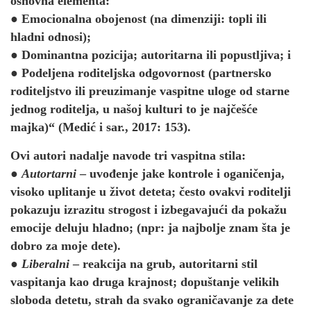
osnovna elementa:
● Emocionalna obojenost (na dimenziji: topli ili
hladni odnosi);
● Dominantna pozicija; autoritarna ili popustljiva; i
● Podeljena roditeljska odgovornost (partnersko
roditeljstvo ili preuzimanje vaspitne uloge od starne
jednog roditelja, u našoj kulturi to je najčešće
majka)“ (Medić i sar., 2017: 153).
Ovi autori nadalje navode tri vaspitna stila:
●
Autortarni
– uvođenje jake kontrole i oganičenja,
visoko uplitanje u život deteta; često ovakvi roditelji
pokazuju izrazitu strogost i izbegavajući da pokažu
emocije deluju hladno; (npr: ja najbolje znam šta je
dobro za moje dete).
●
Liberalni
– reakcija na grub, autoritarni stil
vaspitanja kao druga krajnost; dopuštanje velikih
sloboda detetu, strah da svako ograničavanje za dete