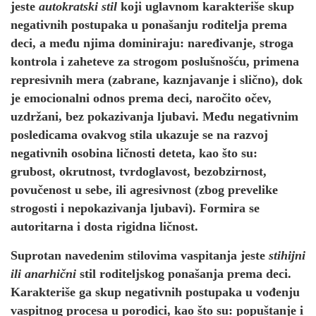
jeste
autokratski stil
koji uglavnom karakteriše skup
negativnih postupaka u ponašanju roditelja prema
deci, a među njima dominiraju: naređivanje, stroga
kontrola i zaheteve za strogom poslušnošću, primena
represivnih mera (zabrane, kaznjavanje i slično), dok
je emocionalni odnos prema deci, naročito očev,
uzdržani, bez pokazivanja ljubavi. Među negativnim
posledicama ovakvog stila ukazuje se na razvoj
negativnih osobina ličnosti deteta, kao što su:
grubost, okrutnost, tvrdoglavost, bezobzirnost,
povučenost u sebe, ili agresivnost (zbog prevelike
strogosti i nepokazivanja ljubavi). Formira se
autoritarna i dosta rigidna ličnost.
Suprotan navedenim stilovima vaspitanja jeste
stihijni
ili anarhični
stil roditeljskog ponašanja prema deci.
Karakteriše ga skup negativnih postupaka u vođenju
vaspitnog procesa u porodici, kao što su: popuštanje i