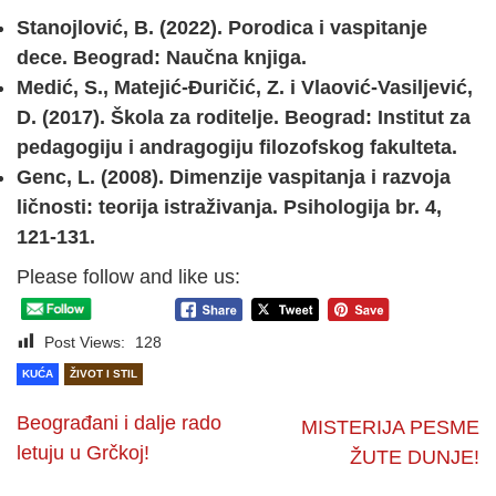
Stanojlović, B. (2022). Porodica i vaspitanje
dece. Beograd: Naučna knjiga.
Medić, S., Matejić-Đuričić, Z. i Vlaović-Vasiljević,
D. (2017). Škola za roditelje. Beograd: Institut za
pedagogiju i andragogiju filozofskog fakulteta.
Genc, L. (2008). Dimenzije vaspitanja i razvoja
ličnosti: teorija istraživanja. Psihologija br. 4,
121-131.
Please follow and like us:
Post Views:
128
KUĆA
ŽIVOT I STIL
Beograđani i dalje rado
MISTERIJA PESME
letuju u Grčkoj!
ŽUTE DUNJE!