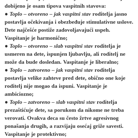
dobijeno je osam tipova vaspitnih stavova:
●
Toplo – otvoreno – jak vaspitni stav
roditelja jasno
postavlja očekivanja i obezbeđuje stimulativne uslove.
Dete najčešće postiže zadovoljavajući uspeh.
Vaspitanje je harmonično;
●
Toplo – otvoreno – slab vaspitni stav
roditelja je
usmeren na dete, ispunjen ljubavlju, ali roditelj ne
može da bude dosledan. Vaspitanje je liberalno;
●
Toplo – zatvoreno – jak vaspitni stav
roditelja
postavlja velike zahteve pred dete, obično one koje
roditelj nije mogao da ispuni. Vaspitanje je
ambiciozno;
●
Toplo – zatvoreno – slab vaspitni stav
roditelja
prezaštićuje dete, sa porukom da nikome ne treba
verovati. Ovakva deca su često žrtve agresivnog
ponašanja drugih, a razvijaju osećaj griže savesti.
Vaspitanje je protektivno;