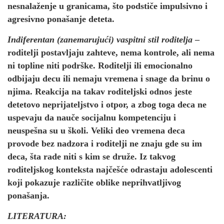
nesnalaženje u granicama, što podstiče impulsivno i
agresivno ponašanje deteta.
Indiferentan (zanemarujući) vaspitni stil roditelja
–
roditelji postavljaju zahteve, nema kontrole, ali nema
ni topline niti podrške. Roditelji ili emocionalno
odbijaju decu ili nemaju vremena i snage da brinu o
njima. Reakcija na takav roditeljski odnos jeste
detetovo neprijateljstvo i otpor, a zbog toga deca ne
uspevaju da nauče socijalnu kompetenciju i
neuspešna su u školi. Veliki deo vremena deca
provode bez nadzora i roditelji ne znaju gde su im
deca, šta rade niti s kim se druže. Iz takvog
roditeljskog konteksta najčešće odrastaju adolescenti
koji pokazuje različite oblike neprihvatljivog
ponašanja.
LITERATURA: