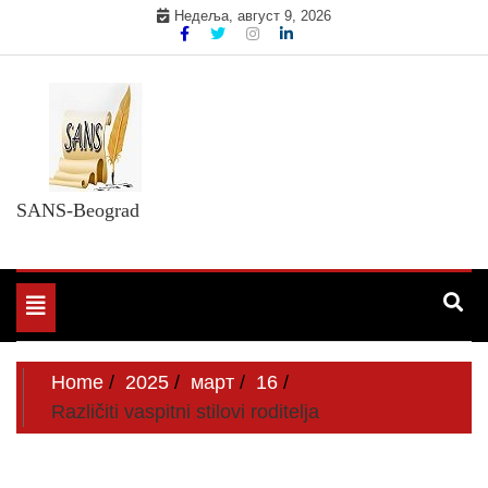
Skip
Недеља, август 9, 2026
to
content
SANS-Beograd
Toggle
navigation
Home
2025
март
16
Različiti vaspitni stilovi roditelja