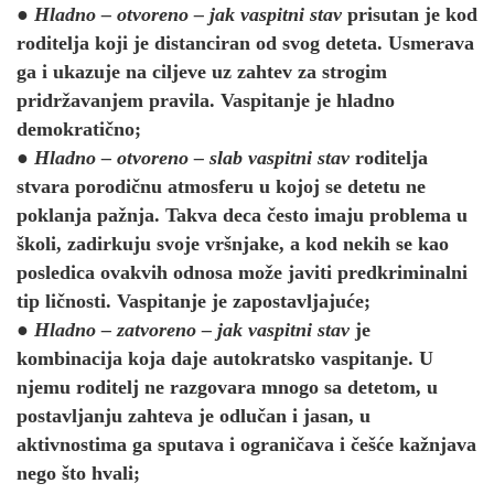
●
Hladno – otvoreno – jak vaspitni stav
prisutan je kod
roditelja koji je distanciran od svog deteta. Usmerava
ga i ukazuje na ciljeve uz zahtev za strogim
pridržavanjem pravila. Vaspitanje je hladno
demokratično;
●
Hladno – otvoreno – slab vaspitni stav
roditelja
stvara porodičnu atmosferu u kojoj se detetu ne
poklanja pažnja. Takva deca često imaju problema u
školi, zadirkuju svoje vršnjake, a kod nekih se kao
posledica ovakvih odnosa može javiti predkriminalni
tip ličnosti. Vaspitanje je zapostavljajuće;
●
Hladno – zatvoreno – jak vaspitni stav
je
kombinacija koja daje autokratsko vaspitanje. U
njemu roditelj ne razgovara mnogo sa detetom, u
postavljanju zahteva je odlučan i jasan, u
aktivnostima ga sputava i ograničava i češće kažnjava
nego što hvali;