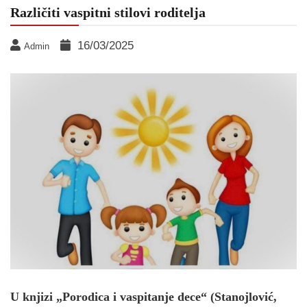
Različiti vaspitni stilovi roditelja
16/03/2025
Admin
U
knjizi „Porodica i vaspitanje dece“ (Stanojlović,