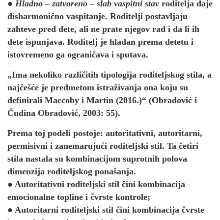
●
Hladno – zatvoreno – slab vaspitni stav
roditelja daje
disharmonično vaspitanje. Roditelji postavljaju
zahteve pred dete, ali ne prate njegov rad i da li ih
dete ispunjava. Roditelj je hladan prema detetu i
istovremeno ga ograničava i sputava.
„Ima nekoliko različitih tipologija roditeljskog stila, a
najčešće je predmetom istraživanja ona koju su
definirali Maccoby i Martin (2016.)“ (Obradović i
Čudina Obradović, 2003: 55).
Prema toj podeli postoje: autoritativni, autoritarni,
permisivni i zanemarujući roditeljski stil. Ta četiri
stila nastala su kombinacijom suprotnih polova
dimenzija roditeljskog ponašanja.
● Autoritativni roditeljski stil čini kombinacija
emocionalne topline i čvrste kontrole;
● Autoritarni roditeljski stil čini kombinacija čvrste