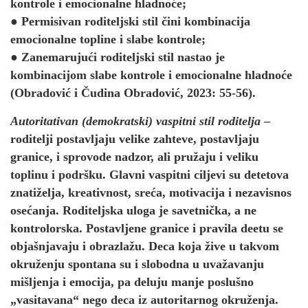
kontrole i emocionalne hladnoće;
● Permisivan roditeljski stil čini kombinacija
emocionalne topline i slabe kontrole;
● Zanemarujući roditeljski stil nastao je
kombinacijom slabe kontrole i emocionalne hladnoće
(Obradović i Čudina Obradović, 2023: 55-56).
Autoritativan (demokratski) vaspitni stil roditelja
–
roditelji postavljaju velike zahteve, postavljaju
granice, i sprovode nadzor, ali pružaju i veliku
toplinu i podršku. Glavni vaspitni ciljevi su detetova
znatiželja, kreativnost, sreća, motivacija i nezavisnos
osećanja. Roditeljska uloga je savetnička, a ne
kontrolorska. Postavljene granice i pravila deetu se
objašnjavaju i obrazlažu. Deca koja žive u takvom
okruženju spontana su i slobodna u uvažavanju
mišljenja i emocija, pa deluju manje poslušno
„vasitavana“ nego deca iz autoritarnog okruženja.