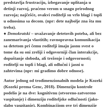
predstavlja frustraciju, izbegavanje uplitanja u
detinji razvoj, praćeno verom u snagu prirodnog
razvoja; najčešće, ovakvi roditelji su vrlo blagi i topli
u odnosima sa decom. (npr: dete najbolje zna šta mu
treba).
●
Demokratski
– uvažavanje detetovih poteba, ali bez
zanemarivanja vlastitih; ravnopravna komunikacija
sa detetom pri čemu roditelji imaju jasnu svest o
tome da su oni zreliji i odgovorniji član interakcije,
dopuštanje sloboda, ali treženje i odgovornosti;
roditelji su topli i blagi, ali odlučni i jasni u
zahtevima (npr: mi gradimo dobre odnose).
Autor jednog od trodimenzionalnih modela je Kozeki
(Kozeki prema Genc, 2018). Dimenziju kontrole
podelio je na dve: kognitivnu (otvoreno-zatvoreno
vaspitanje) i dimenziju roditeljske odlučnosti (jako-
slabo vaspitanje). Kombinacijom ove tri dimenzije