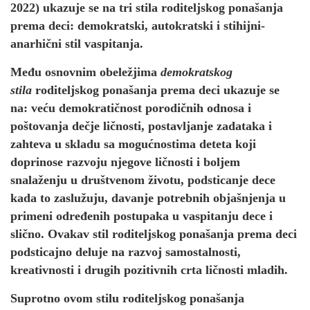
2022) ukazuje se na tri stila roditeljskog ponašanja
prema deci: demokratski, autokratski i stihijni-
anarhični stil vaspitanja.
Među osnovnim obeležjima
demokratskog
stila
roditeljskog ponašanja prema deci ukazuje se
na: veću demokratičnost porodičnih odnosa i
poštovanja dečje ličnosti, postavljanje zadataka i
zahteva u skladu sa mogućnostima deteta koji
doprinose razvoju njegove ličnosti i boljem
snalaženju u društvenom životu, podsticanje dece
kada to zaslužuju, davanje potrebnih objašnjenja u
primeni određenih postupaka u vaspitanju dece i
slično. Ovakav stil roditeljskog ponašanja prema deci
podsticajno deluje na razvoj samostalnosti,
kreativnosti i drugih pozitivnih crta ličnosti mladih.
Suprotno ovom stilu roditeljskog ponašanja