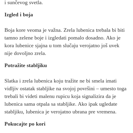
i sunčevog svetla.
Izgled i boja
Boja kore veoma je važna. Zrela lubenica trebala bi biti
tamno zelene boje i izgledati pomalo dosadno. Ako je
kora lubenice sjajna u tom slučaju verojatno još uvek
nije dovoljno zrela.
Potražite stabljiku
Slatka i zrela lubenica koju tražite ne bi smela imati
vidljiv ostatak stabljike na svojoj površini – umesto toga
trebali bi videti malenu rupicu koja signalizira da je
lubenica sama otpala sa stabljike. Ako ipak ugledate
stabljiku, lubenica je verojatno ubrana pre vremena.
Pokucajte po kori