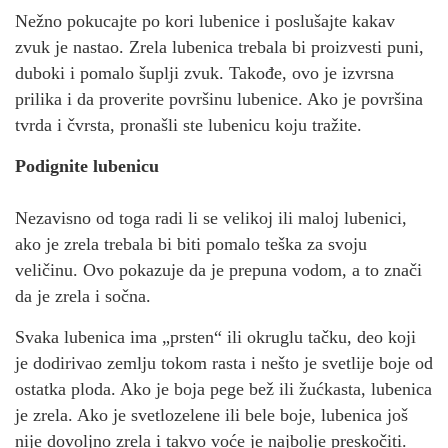
Nežno pokucajte po kori lubenice i poslušajte kakav
zvuk je nastao. Zrela lubenica trebala bi proizvesti puni,
duboki i pomalo šuplji zvuk. Takođe, ovo je izvrsna
prilika i da proverite površinu lubenice. Ako je površina
tvrda i čvrsta, pronašli ste lubenicu koju tražite.
Podignite lubenicu
Nezavisno od toga radi li se velikoj ili maloj lubenici,
ako je zrela trebala bi biti pomalo teška za svoju
veličinu. Ovo pokazuje da je prepuna vodom, a to znači
da je zrela i sočna.
Svaka lubenica ima „prsten“ ili okruglu tačku, deo koji
je dodirivao zemlju tokom rasta i nešto je svetlije boje od
ostatka ploda. Ako je boja pege bež ili žućkasta, lubenica
je zrela. Ako je svetlozelene ili bele boje, lubenica još
nije dovoljno zrela i takvo voće je najbolje preskočiti.