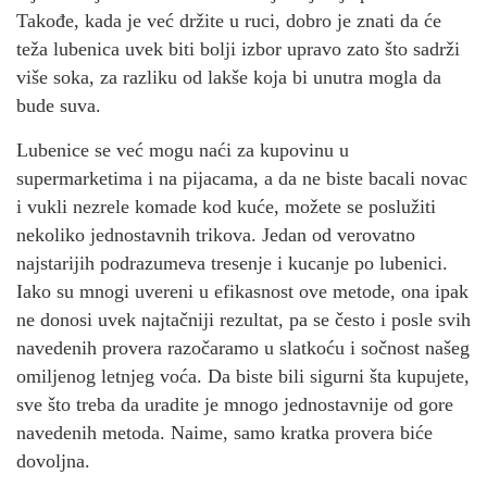
Takođe, kada je već držite u ruci, dobro je znati da će
teža lubenica uvek biti bolji izbor upravo zato što sadrži
više soka, za razliku od lakše koja bi unutra mogla da
bude suva.
Lubenice se već mogu naći za kupovinu u
supermarketima i na pijacama, a da ne biste bacali novac
i vukli nezrele komade kod kuće, možete se poslužiti
nekoliko jednostavnih trikova. Jedan od verovatno
najstarijih podrazumeva tresenje i kucanje po lubenici.
Iako su mnogi uvereni u efikasnost ove metode, ona ipak
ne donosi uvek najtačniji rezultat, pa se često i posle svih
navedenih provera razočaramo u slatkoću i sočnost našeg
omiljenog letnjeg voća. Da biste bili sigurni šta kupujete,
sve što treba da uradite je mnogo jednostavnije od gore
navedenih metoda. Naime, samo kratka provera biće
dovoljna.