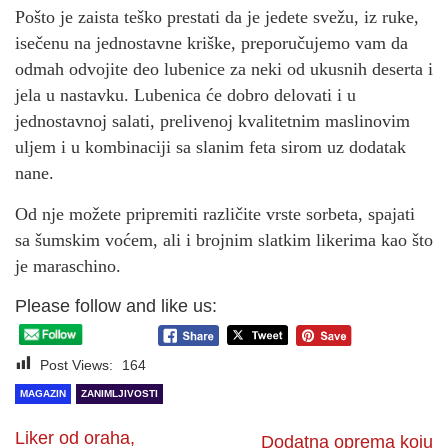
Pošto je zaista teško prestati da je jedete svežu, iz ruke,
isečenu na jednostavne kriške, preporučujemo vam da
odmah odvojite deo lubenice za neki od ukusnih deserta i
jela u nastavku. Lubenica će dobro delovati i u
jednostavnoj salati, prelivenoj kvalitetnim maslinovim
uljem i u kombinaciji sa slanim feta sirom uz dodatak
nane.
Od nje možete pripremiti različite vrste sorbeta, spajati
sa šumskim voćem, ali i brojnim slatkim likerima kao što
je maraschino.
Please follow and like us:
Post Views:
164
MAGAZIN
ZANIMLJIVOSTI
Liker od oraha,
Dodatna oprema koju