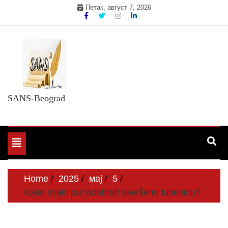
Skip
Петак, август 7, 2026
to
content
SANS-Beograd
Toggle
navigation
Home
2025
мај
5
Kako svaki put odabrati savršenu lubenicu?