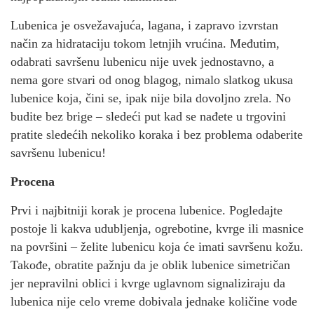
Lubenica je osvežavajuća, lagana, i zapravo izvrstan
način za hidrataciju tokom letnjih vrućina. Međutim,
odabrati savršenu lubenicu nije uvek jednostavno, a
nema gore stvari od onog blagog, nimalo slatkog ukusa
lubenice koja, čini se, ipak nije bila dovoljno zrela. No
budite bez brige – sledeći put kad se nađete u trgovini
pratite sledećih nekoliko koraka i bez problema odaberite
savršenu lubenicu!
Procena
Prvi i najbitniji korak je procena lubenice. Pogledajte
postoje li kakva udubljenja, ogrebotine, kvrge ili masnice
na površini – želite lubenicu koja će imati savršenu kožu.
Takođe, obratite pažnju da je oblik lubenice simetričan
jer nepravilni oblici i kvrge uglavnom signaliziraju da
lubenica nije celo vreme dobivala jednake količine vode